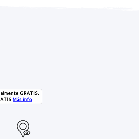
A
talmente GRATIS.
RATIS
Más info