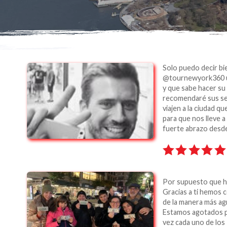
Solo puedo decir bi
@tournewyork360 un
y que sabe hacer su
recomendaré sus se
viajen a la ciudad 
para que nos lleve a
fuerte abrazo desde
Por supuesto que h
Gracias a ti hemos 
de la manera más agr
Estamos agotados 
vez cada uno de los