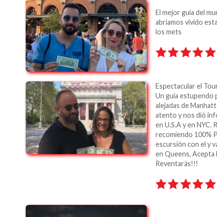
El mejor guía del mu
abriamos vivido esta
los mets
Espectacular el Tou
Un guía estupendo p
alejadas de Manhat
atento y nos dió inf
en U.S.A y en NYC. R
recomiendo 100% Por
escursión con el y 
en Queens, Acepta 
Reventarás!!!